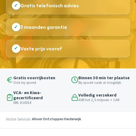
✓
Gratis telefonisch advies
✓
3 maanden garantie
✓
Vaste prijs vooraf
Gratis voorrijkosten
Binnen 30 min ter plaatse
Ook bij spoed
Bij spoed vaak al mogelijk
VCA- en Kiwa-
Volledig verzekerd
gecertificeerd
AVB tot 2,5 miljoen + CAR
BRL K10014
Home
Services
Afvoer Ontstoppen Harderwijk