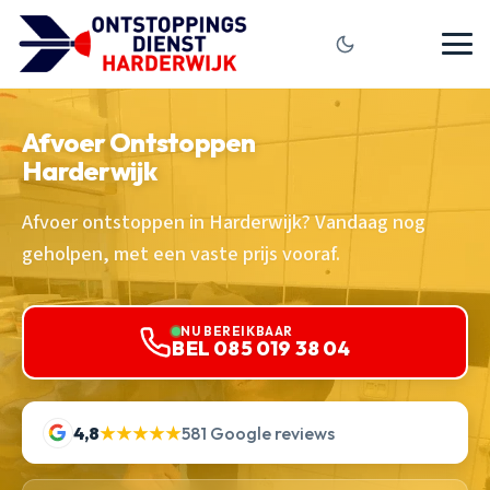
Afvoer Ontstoppen
Harderwijk
Afvoer ontstoppen in Harderwijk? Vandaag nog
geholpen, met een vaste prijs vooraf.
NU BEREIKBAAR
BEL 085 019 38 04
4,8
★★★★★
581 Google reviews