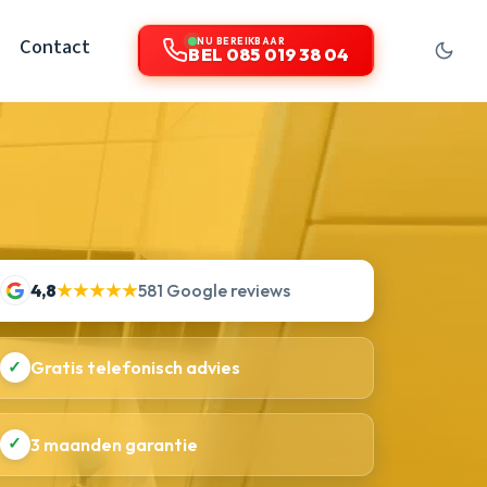
Contact
NU BEREIKBAAR
BEL 085 019 38 04
4,8
★★★★★
581 Google reviews
✓
Gratis telefonisch advies
✓
3 maanden garantie