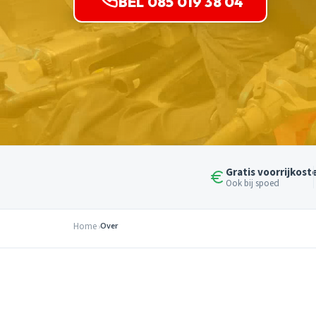
BEL 085 019 38 04
Gratis voorrijkost
Ook bij spoed
Home
Over