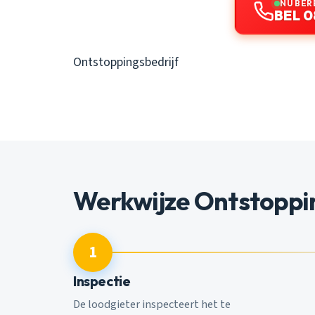
NU BER
BEL 0
Ontstoppingsbedrijf
Werkwijze Ontstoppi
1
Inspectie
De loodgieter inspecteert het te